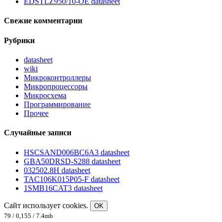
EDSTLZ950/10-OE datasheet
Свежие комментарии
Рубрики
datasheet
wiki
Микроконтроллеры
Микропроцессоры
Микросхема
Программирование
Прочее
Случайные записи
HSCSAND006BC6A3 datasheet
GBA50DRSD-S288 datasheet
032502.8H datasheet
TAC106K015P05-F datasheet
1SMB16CAT3 datasheet
Сайт использует cookies.
OK
79 / 0,155 / 7.4mb