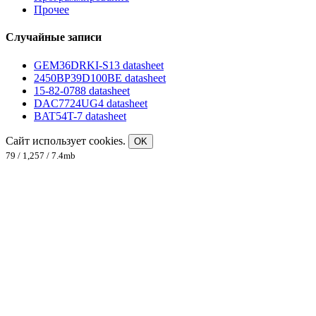
Прочее
Случайные записи
GEM36DRKI-S13 datasheet
2450BP39D100BE datasheet
15-82-0788 datasheet
DAC7724UG4 datasheet
BAT54T-7 datasheet
Сайт использует cookies.
OK
79 / 1,257 / 7.4mb