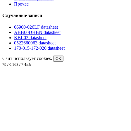
Прочее
Случайные записи
66900-026LF datasheet
ABB60DHBN datasheet
KBL02 datasheet
0522660063 datasheet
170-015-172-020 datasheet
Сайт использует cookies.
OK
79 / 0,168 / 7.4mb