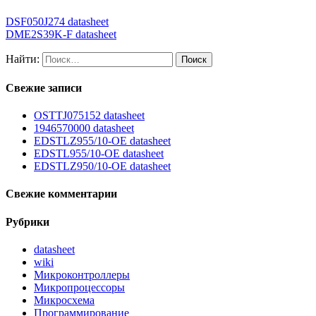
DSF050J274 datasheet
DME2S39K-F datasheet
Найти:
Свежие записи
OSTTJ075152 datasheet
1946570000 datasheet
EDSTLZ955/10-OE datasheet
EDSTL955/10-OE datasheet
EDSTLZ950/10-OE datasheet
Свежие комментарии
Рубрики
datasheet
wiki
Микроконтроллеры
Микропроцессоры
Микросхема
Программирование