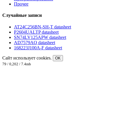
Прочее
Случайные записи
AT24C256BN-SH-T datasheet
P2604UALTP datasheet
SN74LV125APW datasheet
AD7579AQ datasheet
168223J100A-F datasheet
Сайт использует cookies.
OK
79 / 0,202 / 7.4mb