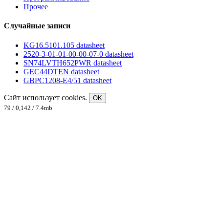
Прочее
Случайные записи
KG16.5101.105 datasheet
2520-3-01-01-00-00-07-0 datasheet
SN74LVTH652PWR datasheet
GEC44DTEN datasheet
GBPC1208-E4/51 datasheet
Сайт использует cookies.
OK
79 / 0,142 / 7.4mb