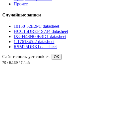
Прочее
Случайные записи
10150-52E2PC datasheet
HCC15DREF-S734 datasheet
IXGH48N60B3D1 datasheet
1-1761845-2 datasheet
RSM25DRKI datasheet
Сайт использует cookies.
OK
79 / 0,139 / 7.4mb