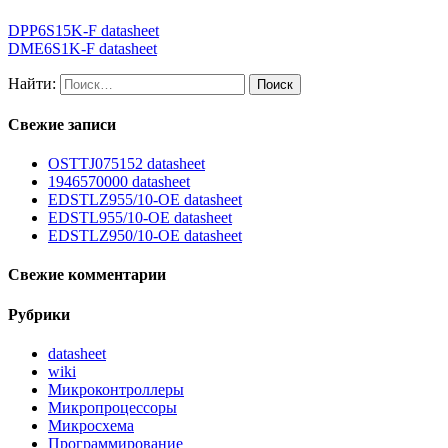
DPP6S15K-F datasheet
DME6S1K-F datasheet
Найти:
Свежие записи
OSTTJ075152 datasheet
1946570000 datasheet
EDSTLZ955/10-OE datasheet
EDSTL955/10-OE datasheet
EDSTLZ950/10-OE datasheet
Свежие комментарии
Рубрики
datasheet
wiki
Микроконтроллеры
Микропроцессоры
Микросхема
Программирование