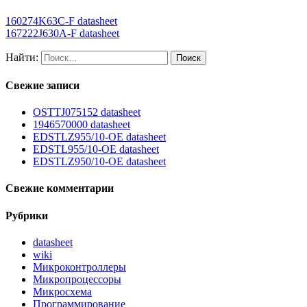
160274K63C-F datasheet
167222J630A-F datasheet
Найти:
Свежие записи
OSTTJ075152 datasheet
1946570000 datasheet
EDSTLZ955/10-OE datasheet
EDSTL955/10-OE datasheet
EDSTLZ950/10-OE datasheet
Свежие комментарии
Рубрики
datasheet
wiki
Микроконтроллеры
Микропроцессоры
Микросхема
Программирование