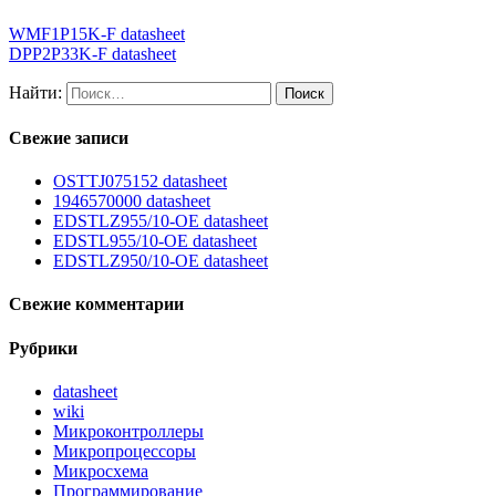
WMF1P15K-F datasheet
DPP2P33K-F datasheet
Найти:
Свежие записи
OSTTJ075152 datasheet
1946570000 datasheet
EDSTLZ955/10-OE datasheet
EDSTL955/10-OE datasheet
EDSTLZ950/10-OE datasheet
Свежие комментарии
Рубрики
datasheet
wiki
Микроконтроллеры
Микропроцессоры
Микросхема
Программирование