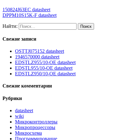
150824J63EC datasheet
DPPM10S15K-F datasheet
Найти:
Свежие записи
OSTTJ075152 datasheet
1946570000 datasheet
EDSTLZ955/10-OE datasheet
EDSTL955/10-OE datasheet
EDSTLZ950/10-OE datasheet
Свежие комментарии
Рубрики
datasheet
wiki
Микроконтроллеры
Микропроцессоры
Микросхема
Программирование