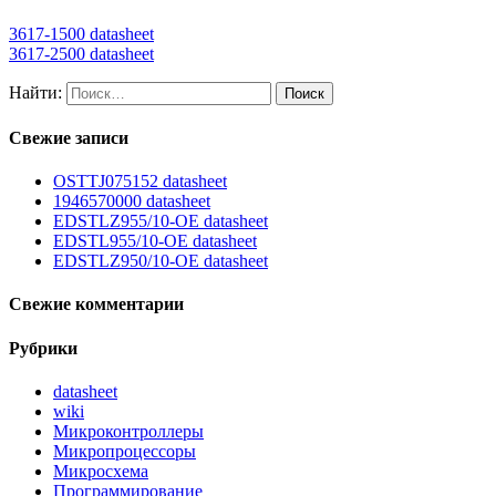
3617-1500 datasheet
3617-2500 datasheet
Найти:
Свежие записи
OSTTJ075152 datasheet
1946570000 datasheet
EDSTLZ955/10-OE datasheet
EDSTL955/10-OE datasheet
EDSTLZ950/10-OE datasheet
Свежие комментарии
Рубрики
datasheet
wiki
Микроконтроллеры
Микропроцессоры
Микросхема
Программирование