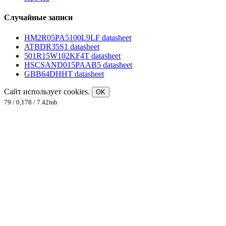
Случайные записи
HM2R05PA5100L9LF datasheet
ATBDR35S1 datasheet
501R15W102KF4T datasheet
HSCSAND015PAAB5 datasheet
GBB64DHHT datasheet
Сайт использует cookies.
OK
79 / 0,178 / 7.42mb