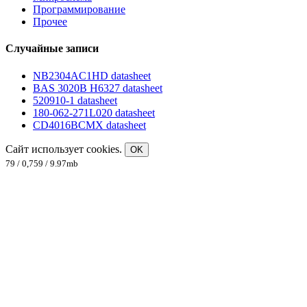
Программирование
Прочее
Случайные записи
NB2304AC1HD datasheet
BAS 3020B H6327 datasheet
520910-1 datasheet
180-062-271L020 datasheet
CD4016BCMX datasheet
Сайт использует cookies.
OK
79 / 0,759 / 9.97mb