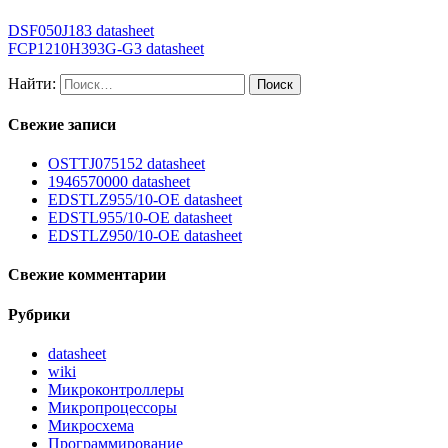
DSF050J183 datasheet
FCP1210H393G-G3 datasheet
Найти:
Свежие записи
OSTTJ075152 datasheet
1946570000 datasheet
EDSTLZ955/10-OE datasheet
EDSTL955/10-OE datasheet
EDSTLZ950/10-OE datasheet
Свежие комментарии
Рубрики
datasheet
wiki
Микроконтроллеры
Микропроцессоры
Микросхема
Программирование