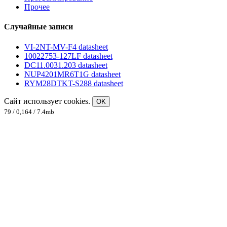
Прочее
Случайные записи
VI-2NT-MV-F4 datasheet
10022753-127LF datasheet
DC11.0031.203 datasheet
NUP4201MR6T1G datasheet
RYM28DTKT-S288 datasheet
Сайт использует cookies.
OK
79 / 0,164 / 7.4mb