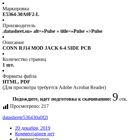
Маркировка
E5364-30A0F2-L
Производитель
.datasheet.su» alt=»Pulse » title=»Pulse «>Pulse
Описание
CONN RJ14 MOD JACK 6-4 SIDE PCB
Количество страниц
1 шт.
Форматы файла
HTML, PDF
(Для просмотра требуется Adobe Acrobat Reader)
9
Подождите, идет подготовка к скачиванию:
сек.
Просмотрено:
217
datasheet
e536430a0f2l
20 декабря, 2019
Комментариев нет
Администратор