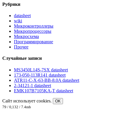
Рубрики
datasheet
wiki
Микроконтроллеры
Микропроцессоры
Микросхема
Программирование
Прочее
Случайные записи
MS3450L14S-7SX datasheet
173-050-113R141 datasheet
ATR11-C-X-63-BB-8.0A datasheet
2-34121-1 datasheet
EMK107B7105KA-T datasheet
Сайт использует cookies.
OK
79 / 0,132 / 7.4mb