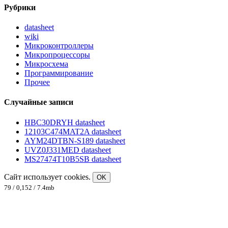
Рубрики
datasheet
wiki
Микроконтроллеры
Микропроцессоры
Микросхема
Программирование
Прочее
Случайные записи
HBC30DRYH datasheet
12103C474MAT2A datasheet
AYM24DTBN-S189 datasheet
UVZ0J331MED datasheet
MS27474T10B5SB datasheet
Сайт использует cookies.
OK
79 / 0,152 / 7.4mb