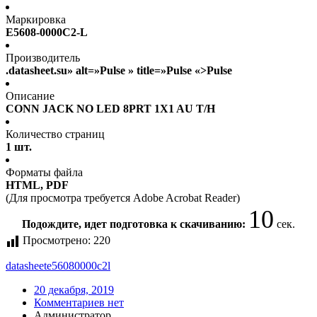
Маркировка
E5608-0000C2-L
Производитель
.datasheet.su» alt=»Pulse » title=»Pulse «>Pulse
Описание
CONN JACK NO LED 8PRT 1X1 AU T/H
Количество страниц
1 шт.
Форматы файла
HTML, PDF
(Для просмотра требуется Adobe Acrobat Reader)
10
Подождите, идет подготовка к скачиванию:
сек.
Просмотрено:
220
datasheet
e56080000c2l
20 декабря, 2019
Комментариев нет
Администратор