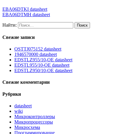
EBA06DTKI datasheet
EBA06DTMH datasheet
Найти:
Свежие записи
OSTTJ075152 datasheet
1946570000 datasheet
EDSTLZ955/10-OE datasheet
EDSTL955/10-OE datasheet
EDSTLZ950/10-OE datasheet
Свежие комментарии
Рубрики
datasheet
wiki
Микроконтроллеры
Микропроцессоры
Микросхема
Программирование