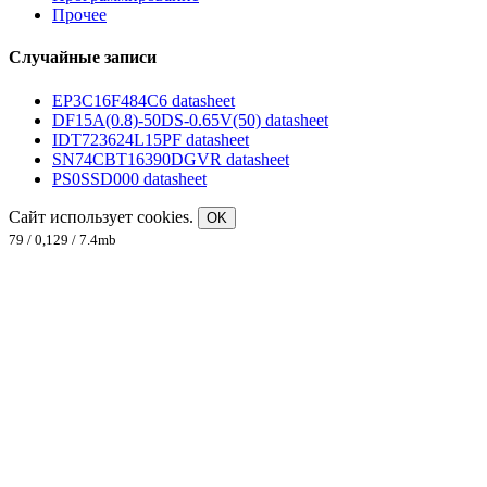
Прочее
Случайные записи
EP3C16F484C6 datasheet
DF15A(0.8)-50DS-0.65V(50) datasheet
IDT723624L15PF datasheet
SN74CBT16390DGVR datasheet
PS0SSD000 datasheet
Сайт использует cookies.
OK
79 / 0,129 / 7.4mb