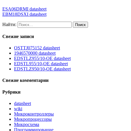
ESA06DRMI datasheet
EBM18DSXI datasheet
Найти:
Свежие записи
OSTTJ075152 datasheet
1946570000 datasheet
EDSTLZ955/10-OE datasheet
EDSTL955/10-OE datasheet
EDSTLZ950/10-OE datasheet
Свежие комментарии
Рубрики
datasheet
wiki
Микроконтроллеры
Микропроцессоры
Микросхема
Программирование