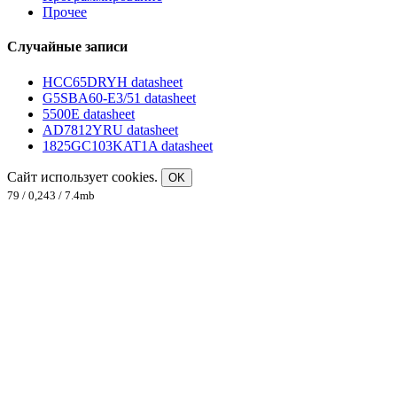
Прочее
Случайные записи
HCC65DRYH datasheet
G5SBA60-E3/51 datasheet
5500E datasheet
AD7812YRU datasheet
1825GC103KAT1A datasheet
Сайт использует cookies.
OK
79 / 0,243 / 7.4mb