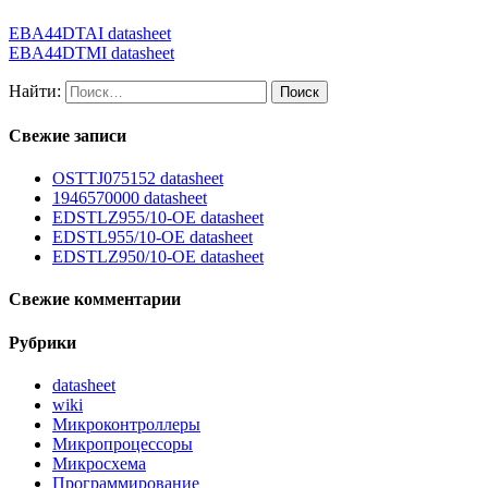
EBA44DTAI datasheet
EBA44DTMI datasheet
Найти:
Свежие записи
OSTTJ075152 datasheet
1946570000 datasheet
EDSTLZ955/10-OE datasheet
EDSTL955/10-OE datasheet
EDSTLZ950/10-OE datasheet
Свежие комментарии
Рубрики
datasheet
wiki
Микроконтроллеры
Микропроцессоры
Микросхема
Программирование