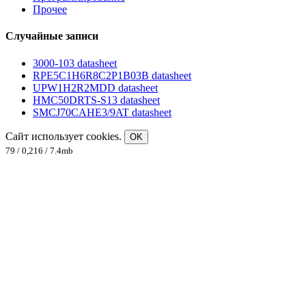
Прочее
Случайные записи
3000-103 datasheet
RPE5C1H6R8C2P1B03B datasheet
UPW1H2R2MDD datasheet
HMC50DRTS-S13 datasheet
SMCJ70CAHE3/9AT datasheet
Сайт использует cookies.
OK
79 / 0,216 / 7.4mb