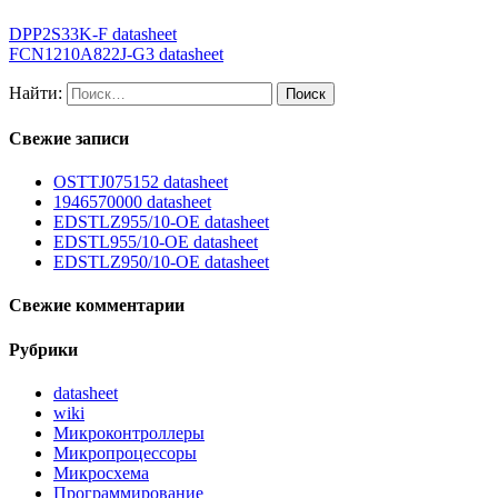
DPP2S33K-F datasheet
FCN1210A822J-G3 datasheet
Найти:
Свежие записи
OSTTJ075152 datasheet
1946570000 datasheet
EDSTLZ955/10-OE datasheet
EDSTL955/10-OE datasheet
EDSTLZ950/10-OE datasheet
Свежие комментарии
Рубрики
datasheet
wiki
Микроконтроллеры
Микропроцессоры
Микросхема
Программирование