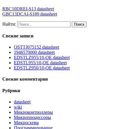
RBC10DREI-S13 datasheet
GBC13DCAI-S189 datasheet
Найти:
Свежие записи
OSTTJ075152 datasheet
1946570000 datasheet
EDSTLZ955/10-OE datasheet
EDSTL955/10-OE datasheet
EDSTLZ950/10-OE datasheet
Свежие комментарии
Рубрики
datasheet
wiki
Микроконтроллеры
Микропроцессоры
Микросхема
Программирование