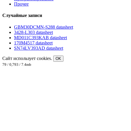
Прочее
Случайные записи
GBM30DCMN-S288 datasheet
3428-L303 datasheet
MD011C393KAB datasheet
170M4517 datasheet
SN74LV393AD datasheet
Сайт использует cookies.
OK
79 / 0,793 / 7.4mb