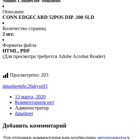
Sullins Connector Solutions
Описание
CONN EDGECARD 52POS DIP .100 SLD
Количество страниц
2 шт.
Форматы файла
HTML, PDF
(Для просмотра требуется Adobe Acrobat Reader)
Просмотрено:
203
datasheet
ebc26dryss93
13 марта, 2020
Комментариев нет
Администратор
datasheet
Добавить комментарий
Для отправки комментария вам необходимо
авторизоваться
.