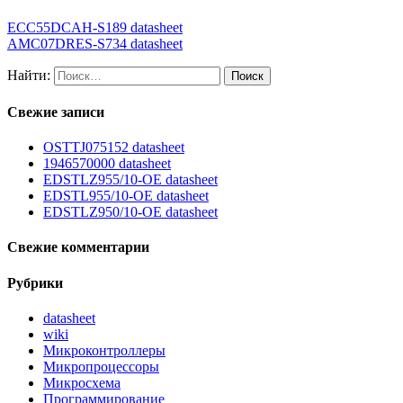
ECC55DCAH-S189 datasheet
AMC07DRES-S734 datasheet
Найти:
Свежие записи
OSTTJ075152 datasheet
1946570000 datasheet
EDSTLZ955/10-OE datasheet
EDSTL955/10-OE datasheet
EDSTLZ950/10-OE datasheet
Свежие комментарии
Рубрики
datasheet
wiki
Микроконтроллеры
Микропроцессоры
Микросхема
Программирование