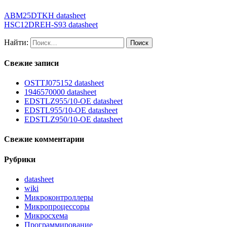
ABM25DTKH datasheet
HSC12DREH-S93 datasheet
Найти:
Свежие записи
OSTTJ075152 datasheet
1946570000 datasheet
EDSTLZ955/10-OE datasheet
EDSTL955/10-OE datasheet
EDSTLZ950/10-OE datasheet
Свежие комментарии
Рубрики
datasheet
wiki
Микроконтроллеры
Микропроцессоры
Микросхема
Программирование