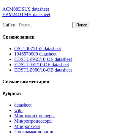
ACM08DSUS datasheet
EBM24DTMH datasheet
Найти:
Свежие записи
OSTTJ075152 datasheet
1946570000 datasheet
EDSTLZ955/10-OE datasheet
EDSTL955/10-OE datasheet
EDSTLZ950/10-OE datasheet
Свежие комментарии
Рубрики
datasheet
wiki
Микроконтроллеры
Микропроцессоры
Микросхема
Программирование