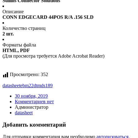
Sullins Connector Solutions
Описание
CONN EDGECARD 44POS R/A .156 SLD
Количество страниц
2 шт.
Форматы файла
HTML, PDF
(Для просмотра требуется Adobe Acrobat Reader)
Просмотрено:
352
datasheet
ebm22dtmds189
30 ноября, 2019
Комментариев нет
Администратор
datasheet
Добавить комментарий
Для отправки комментария вам необходимо
авторизоваться
.