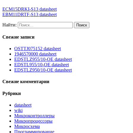
ECM15DRKI-S13 datasheet
EBM11DRTF-S13 datasheet
Найти:
Свежие записи
OSTTJ075152 datasheet
1946570000 datasheet
EDSTLZ955/10-OE datasheet
EDSTL955/10-OE datasheet
EDSTLZ950/10-OE datasheet
Свежие комментарии
Рубрики
datasheet
wiki
Микроконтроллеры
Микропроцессоры
Микросхема
Программирование