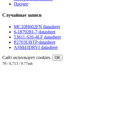
Прочее
Случайные записи
MC10H602FN datasheet
6-1879281-7 datasheet
53611-S26-4LF datasheet
P2703UBTP datasheet
ASM43DRYI datasheet
Сайт использует cookies.
OK
79 / 0,713 / 9.77mb