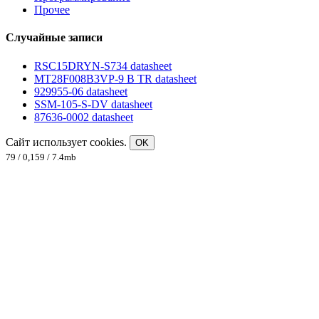
Прочее
Случайные записи
RSC15DRYN-S734 datasheet
MT28F008B3VP-9 B TR datasheet
929955-06 datasheet
SSM-105-S-DV datasheet
87636-0002 datasheet
Сайт использует cookies.
OK
79 / 0,159 / 7.4mb