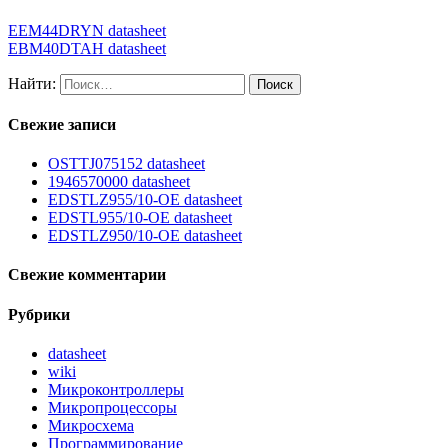
EEM44DRYN datasheet
EBM40DTAH datasheet
Найти:
Свежие записи
OSTTJ075152 datasheet
1946570000 datasheet
EDSTLZ955/10-OE datasheet
EDSTL955/10-OE datasheet
EDSTLZ950/10-OE datasheet
Свежие комментарии
Рубрики
datasheet
wiki
Микроконтроллеры
Микропроцессоры
Микросхема
Программирование