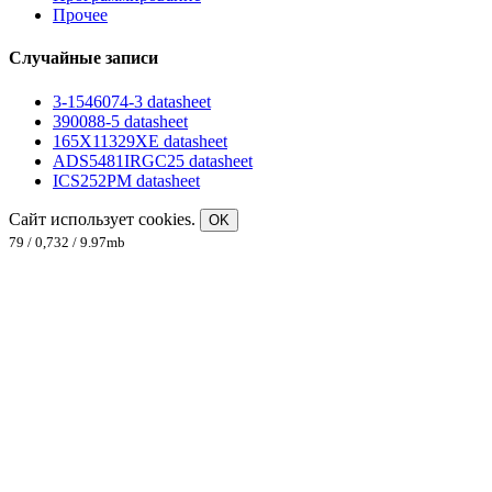
Прочее
Случайные записи
3-1546074-3 datasheet
390088-5 datasheet
165X11329XE datasheet
ADS5481IRGC25 datasheet
ICS252PM datasheet
Сайт использует cookies.
OK
79 / 0,732 / 9.97mb