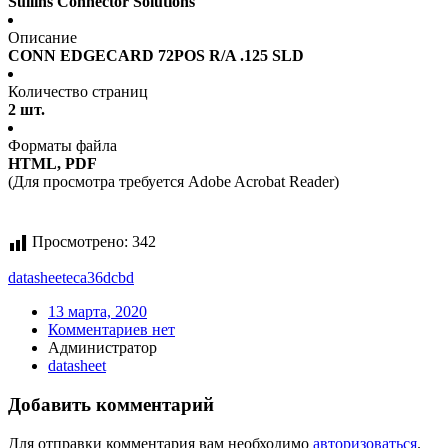
Sullins Connector Solutions
Описание
CONN EDGECARD 72POS R/A .125 SLD
Количество страниц
2 шт.
Форматы файла
HTML, PDF
(Для просмотра требуется Adobe Acrobat Reader)
Просмотрено:
342
datasheet
eca36dcbd
13 марта, 2020
Комментариев нет
Администратор
datasheet
Добавить комментарий
Для отправки комментария вам необходимо
авторизоваться
.