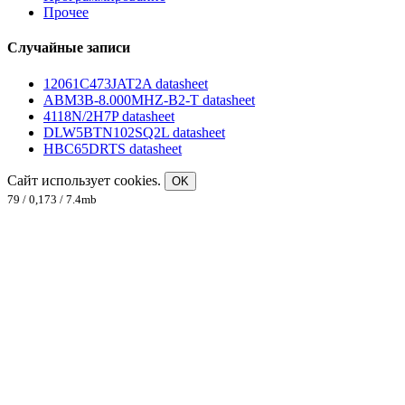
Прочее
Случайные записи
12061C473JAT2A datasheet
ABM3B-8.000MHZ-B2-T datasheet
4118N/2H7P datasheet
DLW5BTN102SQ2L datasheet
HBC65DRTS datasheet
Сайт использует cookies.
OK
79 / 0,173 / 7.4mb