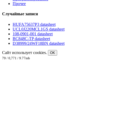
Прочее
Случайные записи
HUFA75637P3 datasheet
UCL0J220MCL1GS datasheet
108-0901-001 datasheet
BC848C-TP datasheet
D38999/24WF18BN datasheet
Сайт использует cookies.
OK
79 / 0,771 / 9.77mb