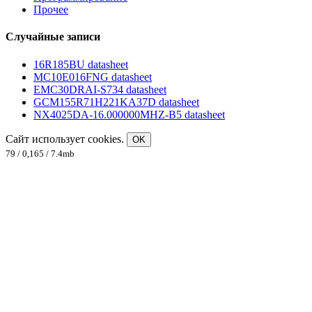
Прочее
Случайные записи
16R185BU datasheet
MC10E016FNG datasheet
EMC30DRAI-S734 datasheet
GCM155R71H221KA37D datasheet
NX4025DA-16.000000MHZ-B5 datasheet
Сайт использует cookies.
OK
79 / 0,165 / 7.4mb