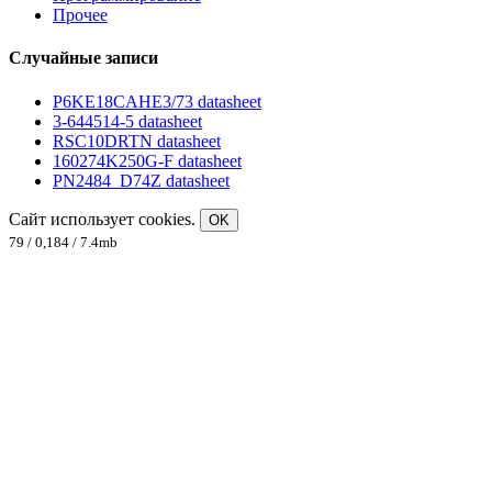
Прочее
Случайные записи
P6KE18CAHE3/73 datasheet
3-644514-5 datasheet
RSC10DRTN datasheet
160274K250G-F datasheet
PN2484_D74Z datasheet
Сайт использует cookies.
OK
79 / 0,184 / 7.4mb