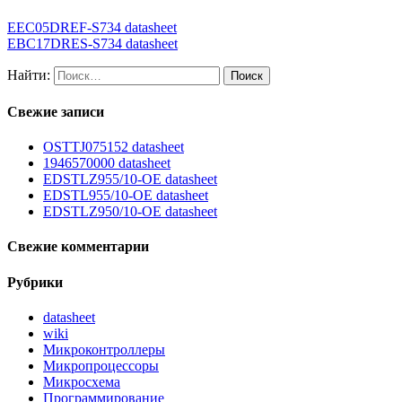
EEC05DREF-S734 datasheet
EBC17DRES-S734 datasheet
Найти:
Свежие записи
OSTTJ075152 datasheet
1946570000 datasheet
EDSTLZ955/10-OE datasheet
EDSTL955/10-OE datasheet
EDSTLZ950/10-OE datasheet
Свежие комментарии
Рубрики
datasheet
wiki
Микроконтроллеры
Микропроцессоры
Микросхема
Программирование