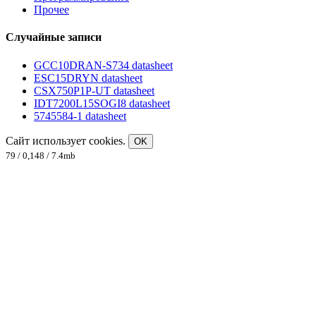
Прочее
Случайные записи
GCC10DRAN-S734 datasheet
ESC15DRYN datasheet
CSX750P1P-UT datasheet
IDT7200L15SOGI8 datasheet
5745584-1 datasheet
Сайт использует cookies.
OK
79 / 0,148 / 7.4mb