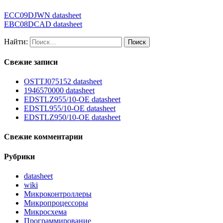
ECC09DJWN datasheet
EBC08DCAD datasheet
Найти:
Свежие записи
OSTTJ075152 datasheet
1946570000 datasheet
EDSTLZ955/10-OE datasheet
EDSTL955/10-OE datasheet
EDSTLZ950/10-OE datasheet
Свежие комментарии
Рубрики
datasheet
wiki
Микроконтроллеры
Микропроцессоры
Микросхема
Программирование