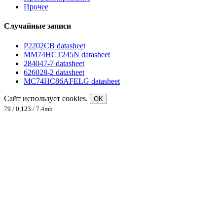
Прочее
Случайные записи
P2202CB datasheet
MM74HCT245N datasheet
284047-7 datasheet
626028-2 datasheet
MC74HC86AFELG datasheet
Сайт использует cookies.
OK
79 / 0,123 / 7.4mb