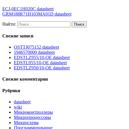
ECJ-0EC1H020C datasheet
GRM188R71H103MA01D datasheet
Найти:
Свежие записи
OSTTJ075152 datasheet
1946570000 datasheet
EDSTLZ955/10-OE datasheet
EDSTL955/10-OE datasheet
EDSTLZ950/10-OE datasheet
Свежие комментарии
Рубрики
datasheet
wiki
Микроконтроллеры
Микропроцессоры
Микросхема
Программирование