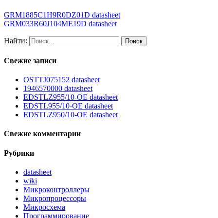
GRM1885C1H9R0DZ01D datasheet
GRM033R60J104ME19D datasheet
Найти:
Свежие записи
OSTTJ075152 datasheet
1946570000 datasheet
EDSTLZ955/10-OE datasheet
EDSTL955/10-OE datasheet
EDSTLZ950/10-OE datasheet
Свежие комментарии
Рубрики
datasheet
wiki
Микроконтроллеры
Микропроцессоры
Микросхема
Программирование