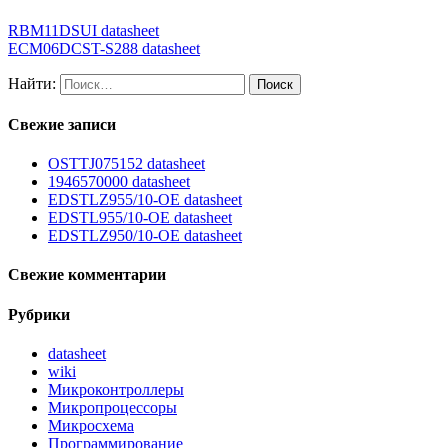
RBM11DSUI datasheet
ECM06DCST-S288 datasheet
Найти:
Свежие записи
OSTTJ075152 datasheet
1946570000 datasheet
EDSTLZ955/10-OE datasheet
EDSTL955/10-OE datasheet
EDSTLZ950/10-OE datasheet
Свежие комментарии
Рубрики
datasheet
wiki
Микроконтроллеры
Микропроцессоры
Микросхема
Программирование