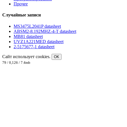
Прочее
Случайные записи
MS3475L2041P datasheet
ABSM2-8.192MHZ-4-T datasheet
MB81 datasheet
UVZ1A221MED datasheet
2-5175677-1 datasheet
Сайт использует cookies.
OK
79 / 0,126 / 7.4mb