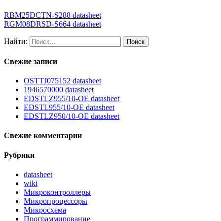
RBM25DCTN-S288 datasheet
RGM08DRSD-S664 datasheet
Найти:
Свежие записи
OSTTJ075152 datasheet
1946570000 datasheet
EDSTLZ955/10-OE datasheet
EDSTL955/10-OE datasheet
EDSTLZ950/10-OE datasheet
Свежие комментарии
Рубрики
datasheet
wiki
Микроконтроллеры
Микропроцессоры
Микросхема
Программирование